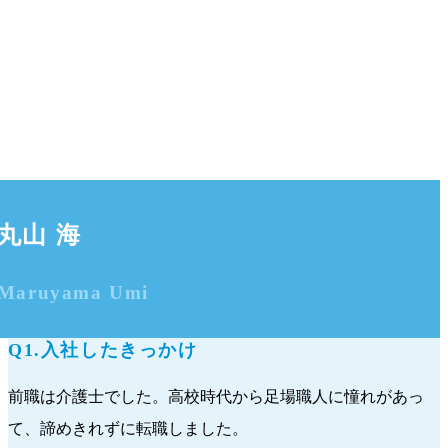
丸山 海
Maruyama Umi
Q1.入社したきっかけ
前職は介護士でした。高校時代から足場職人に憧れがあっ
て、諦めきれずに転職しました。